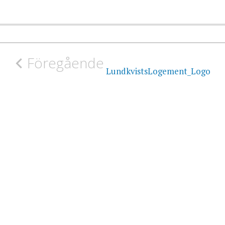
avigering
Föregående
LundkvistsLogement_Logo