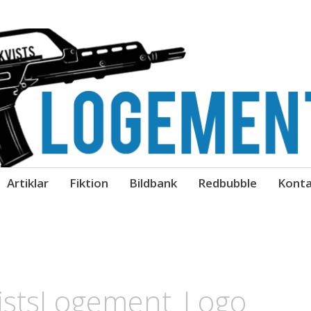
gement
Artiklar
Fiktion
Bildbank
Redbubble
Konta
istsLogement_Logo